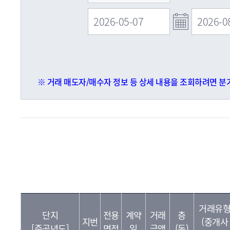
※ 거래 매도자/매수자 정보 등 상세 내용을 조회하려면 분기
거래유
단지
전용
계약
거래
층
지번
(중개사
[준공년도]
면적
일
금액
(동)