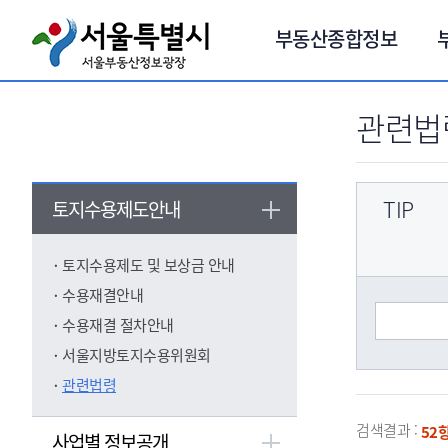
서브메뉴 바로가기
부동산종합정보
관련법
TIP
토지수용제도안내
토지수용제도 및 보상금 안내
수용재결안내
수용재결 절차안내
서울지방토지수용위원회
관련법령
검색결과 :
52항
사업별 정보공개