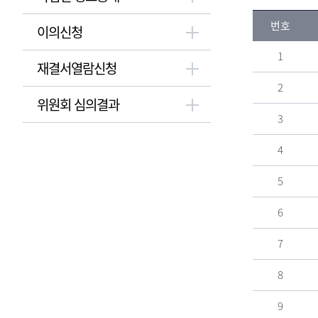
번호
이의신청
1
재결서열람신청
2
위원회 심의결과
3
4
5
6
7
8
9