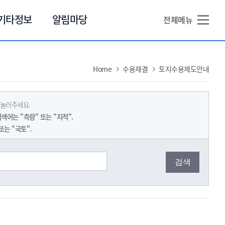
본문 바로가기
기타정보
알림마당
전체메뉴
Home
수용재결
토지수용제도안내
 눌러주세요.
색어는 "측량" 또는 "지적".
는 "국토".