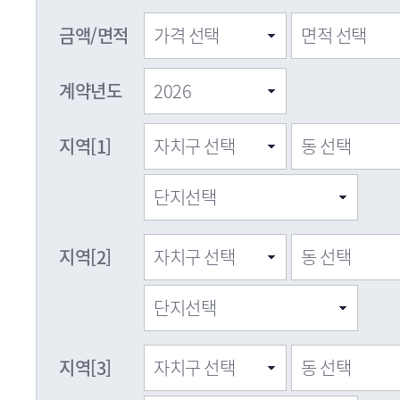
금액/면적
계약년도
지역[1]
지역[2]
지역[3]