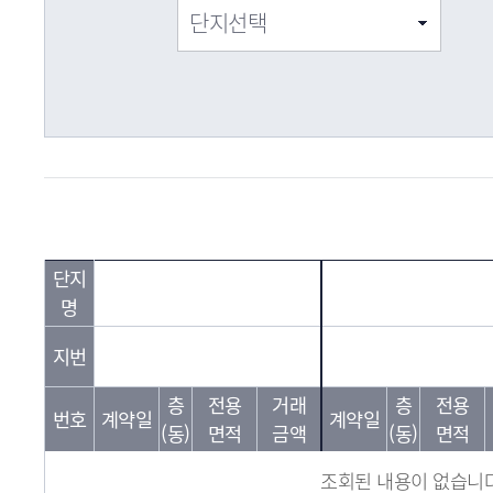
단지
명
지번
층
전용
거래
층
전용
번호
계약일
계약일
(동)
면적
금액
(동)
면적
조회된 내용이 없습니다